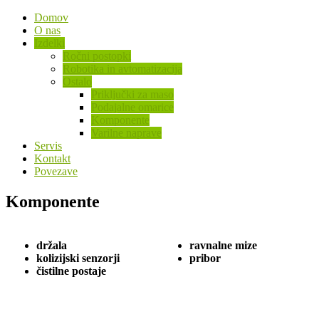
Domov
O nas
Izdelki
Ročni postopki
Robotika in avtomatizacija
Ostalo
Priključki za maso
Podajalne omarice
Komponente
Varilne naprave
Servis
Kontakt
Povezave
Komponente
držala
ravnalne mize
kolizijski senzorji
pribor
čistilne postaje