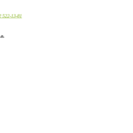
2 522-13-81
.o.