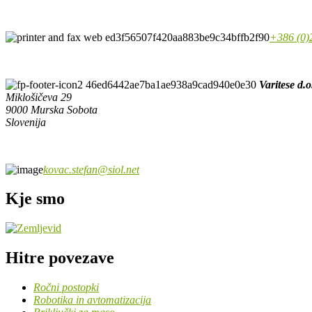
+386 (0)
Varitese d.o
Miklošičeva 29
9000 Murska Sobota
Slovenija
kovac.stefan@siol.net
Kje smo
Hitre povezave
Ročni postopki
Robotika in avtomatizacija